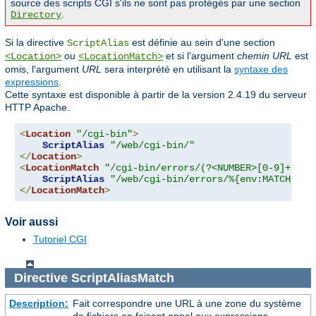
source des scripts CGI s'ils ne sont pas protégés par une section
.
Directory
Si la directive
est définie au sein d'une section
ScriptAlias
ou
et si l'argument
chemin URL
est
<Location>
<LocationMatch>
omis, l'argument
URL
sera interprété en utilisant la
syntaxe des
expressions
.
Cette syntaxe est disponible à partir de la version 2.4.19 du serveur
HTTP Apache.
<
Location
"/cgi-bin"
>
ScriptAlias
"/web/cgi-bin/"
</
Location
>
<
LocationMatch
"/cgi-bin/errors/(?<NUMBER>[0-9]+)"
>
ScriptAlias
"/web/cgi-bin/errors/%{env:MATCH_NUM
</
LocationMatch
>
Voir aussi
Tutoriel CGI
Directive
ScriptAliasMatch
Description:
Fait correspondre une URL à une zone du système