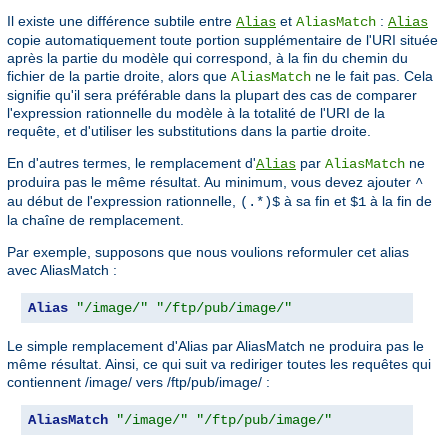
Il existe une différence subtile entre
et
:
Alias
AliasMatch
Alias
copie automatiquement toute portion supplémentaire de l'URI située
après la partie du modèle qui correspond, à la fin du chemin du
fichier de la partie droite, alors que
ne le fait pas. Cela
AliasMatch
signifie qu'il sera préférable dans la plupart des cas de comparer
l'expression rationnelle du modèle à la totalité de l'URI de la
requête, et d'utiliser les substitutions dans la partie droite.
En d'autres termes, le remplacement d'
par
ne
Alias
AliasMatch
produira pas le même résultat. Au minimum, vous devez ajouter
^
au début de l'expression rationnelle,
à sa fin et
à la fin de
(.*)$
$1
la chaîne de remplacement.
Par exemple, supposons que nous voulions reformuler cet alias
avec AliasMatch :
Alias
"/image/"
"/ftp/pub/image/"
Le simple remplacement d'Alias par AliasMatch ne produira pas le
même résultat. Ainsi, ce qui suit va rediriger toutes les requêtes qui
contiennent /image/ vers /ftp/pub/image/ :
AliasMatch
"/image/"
"/ftp/pub/image/"