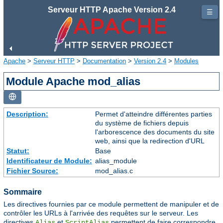
Serveur HTTP Apache Version 2.4
☰
Apache
>
Serveur HTTP
>
Documentation
>
Version 2.4
>
Modules
Module Apache mod_alias
Description:
Permet d'atteindre différentes parties
du système de fichiers depuis
l'arborescence des documents du site
web, ainsi que la redirection d'URL
Statut:
Base
Identificateur de Module:
alias_module
Fichier Source:
mod_alias.c
Sommaire
Les directives fournies par ce module permettent de manipuler et de
contrôler les URLs à l'arrivée des requêtes sur le serveur. Les
directives
et
permettent de faire correspondre
Alias
ScriptAlias