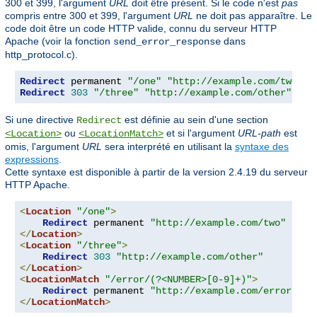
300 et 399, l'argument
URL
doit être présent. Si le code n'est
pas
compris entre 300 et 399, l'argument
URL
ne doit pas apparaître. Le
code doit être un code HTTP valide, connu du serveur HTTP
Apache (voir la fonction
dans
send_error_response
http_protocol.c).
Redirect
 permanent 
"/one"
"http://example.com/two"
Redirect
303
"/three"
"http://example.com/other"
Si une directive
est définie au sein d'une section
Redirect
ou
et si l'argument
URL-path
est
<Location>
<LocationMatch>
omis, l'argument
URL
sera interprété en utilisant la
syntaxe des
expressions
.
Cette syntaxe est disponible à partir de la version 2.4.19 du serveur
HTTP Apache.
<
Location
"/one"
>
Redirect
 permanent 
"http://example.com/two"
</
Location
>
<
Location
"/three"
>
Redirect
303
"http://example.com/other"
</
Location
>
<
LocationMatch
"/error/(?<NUMBER>[0-9]+)"
>
Redirect
 permanent 
"http://example.com/errors/%{
</
LocationMatch
>