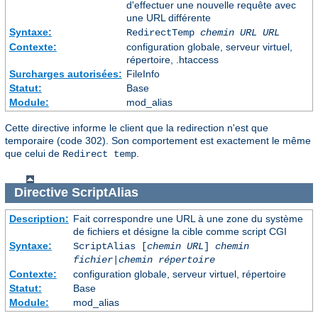
d'effectuer une nouvelle requête avec
une URL différente
Syntaxe:
RedirectTemp
chemin URL
URL
Contexte:
configuration globale, serveur virtuel,
répertoire, .htaccess
Surcharges autorisées:
FileInfo
Statut:
Base
Module:
mod_alias
Cette directive informe le client que la redirection n'est que
temporaire (code 302). Son comportement est exactement le même
que celui de
.
Redirect temp
Directive
ScriptAlias
Description:
Fait correspondre une URL à une zone du système
de fichiers et désigne la cible comme script CGI
Syntaxe:
ScriptAlias [
chemin URL
]
chemin
fichier
|
chemin répertoire
Contexte:
configuration globale, serveur virtuel, répertoire
Statut:
Base
Module:
mod_alias