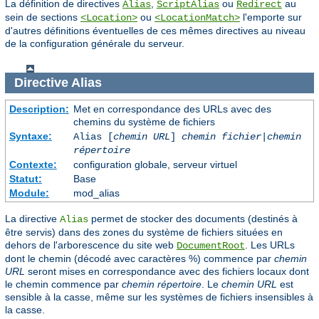
La définition de directives
,
ou
au
Alias
ScriptAlias
Redirect
sein de sections
ou
l'emporte sur
<Location>
<LocationMatch>
d'autres définitions éventuelles de ces mêmes directives au niveau
de la configuration générale du serveur.
Directive
Alias
Description:
Met en correspondance des URLs avec des
chemins du système de fichiers
Syntaxe:
Alias [
chemin URL
]
chemin fichier
|
chemin
répertoire
Contexte:
configuration globale, serveur virtuel
Statut:
Base
Module:
mod_alias
La directive
permet de stocker des documents (destinés à
Alias
être servis) dans des zones du système de fichiers situées en
dehors de l'arborescence du site web
. Les URLs
DocumentRoot
dont le chemin (décodé avec caractères %) commence par
chemin
URL
seront mises en correspondance avec des fichiers locaux dont
le chemin commence par
chemin répertoire
. Le
chemin URL
est
sensible à la casse, même sur les systèmes de fichiers insensibles à
la casse.