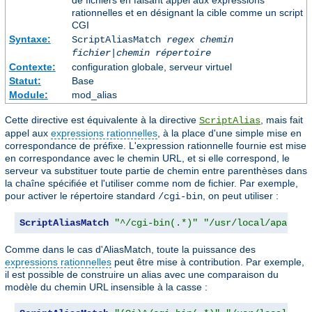
de fichiers en faisant appel aux expressions
rationnelles et en désignant la cible comme un script
CGI
Syntaxe:
ScriptAliasMatch
regex
chemin
fichier
|
chemin répertoire
Contexte:
configuration globale, serveur virtuel
Statut:
Base
Module:
mod_alias
Cette directive est équivalente à la directive
, mais fait
ScriptAlias
appel aux
expressions rationnelles
, à la place d'une simple mise en
correspondance de préfixe. L'expression rationnelle fournie est mise
en correspondance avec le chemin URL, et si elle correspond, le
serveur va substituer toute partie de chemin entre parenthèses dans
la chaîne spécifiée et l'utiliser comme nom de fichier. Par exemple,
pour activer le répertoire standard
, on peut utiliser :
/cgi-bin
ScriptAliasMatch
"^/cgi-bin(.*)"
"/usr/local/apache/
Comme dans le cas d'AliasMatch, toute la puissance des
expressions rationnelles
peut être mise à contribution. Par exemple,
il est possible de construire un alias avec une comparaison du
modèle du chemin URL insensible à la casse :