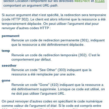
section Location l'emportent sur les directives
et
Redirect
Alias
comportant un argument
URL-path
.
Si aucun argument
état
n'est spécifié, la redirection sera temporaire
(code HTTP 302). Le client est alors informé que la ressource a été
temporairement déplacée. On peut utiliser l'argument
état
pour
renvoyer d'autres codes HTTP :
permanent
Renvoie un code de redirection permanente (301), indiquant
que la ressource a été définitivement déplacée.
temp
Renvoie un code de redirection temporaire (302). C'est le
comportement par défaut.
seeother
Renvoie un code "See Other" (303) indiquant que la
ressource a été remplacée par une autre.
gone
Renvoie un code "Gone" (410) indiquant que la ressource a
été définitivement supprimée. Lorsque ce code est utilisé, on
ne doit pas utiliser l'argument
URL
.
On peut renvoyer d'autres codes en spécifiant le code numérique
comme valeur de l'argument of
état
. Si le code est compris entre