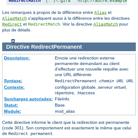
RedirectMatch
"(.*)\.gif$"
"http://autre.example.com
Les remarques à propos de la différence entre
et
Alias
s'appliquent aussi à la différence entre les directives
AliasMatch
et
. Voir la directive
pour
Redirect
RedirectMatch
AliasMatch
plus de détails.
Directive
RedirectPermanent
Description:
Envoie une redirection externe
permanente demandant au client
d'effectuer une nouvelle requête avec
une URL différente
Syntaxe:
RedirectPermanent
chemin URL
URL
Contexte:
configuration globale, serveur virtuel,
répertoire, .htaccess
Surcharges autorisées:
FileInfo
Statut:
Base
Module:
mod_alias
Cette directive informe le client que la redirection est permanente
(code 301). Son comportement est exactement le même que celui
de
.
Redirect permanent