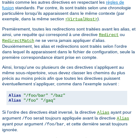
traités comme les autres directives en respectant les
règles de
fusion
standards. Par contre, ils sont traités selon une chronologie
particulière lorsqu'ils apparaissent dans le même contexte (par
exemple, dans la même section
).
<VirtualHost>
Premièrement, toutes les redirections sont traitées avant les alias, et
ainsi, une requête qui correspond à une directive
ou
Redirect
ne se verra jamais appliquer d'alias.
RedirectMatch
Deuxièmement, les alias et redirections sont traités selon l'ordre
dans lequel ils apparaissent dans le fichier de configuration, seule la
première correspondance étant prise en compte.
Ainsi, lorsqu'une ou plusieurs de ces directives s'appliquent au
même sous-répertoire, vous devez classer les chemins du plus
précis au moins précis afin que toutes les directives puissent
éventuellement s'appliquer, comme dans l'exemple suivant :
Alias
"/foo/bar"
"/baz"
Alias
"/foo"
"/gaq"
Si l'ordre des directives était inversé, la directive
ayant pour
Alias
argument
serait toujours appliquée avant la directive
/foo
Alias
ayant pour argument
, et cette dernière serait toujours
/foo/bar
ignorée.