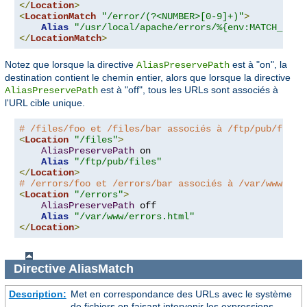
</
Location
>
<
LocationMatch
"/error/(?<NUMBER>[0-9]+)"
>
Alias
"/usr/local/apache/errors/%{env:MATCH_NUMB
</
LocationMatch
>
Notez que lorsque la directive
est à "on", la
AliasPreservePath
destination contient le chemin entier, alors que lorsque la directive
est à "off", tous les URLs sont associés à
AliasPreservePath
l'URL cible unique.
# /files/foo et /files/bar associés à /ftp/pub/files
<
Location
"/files"
>
AliasPreservePath
 on

Alias
"/ftp/pub/files"
</
Location
>
# /errors/foo et /errors/bar associés à /var/www/err
<
Location
"/errors"
>
AliasPreservePath
 off

Alias
"/var/www/errors.html"
</
Location
>
Directive
AliasMatch
Description:
Met en correspondance des URLs avec le système
de fichiers en faisant intervenir les expressions