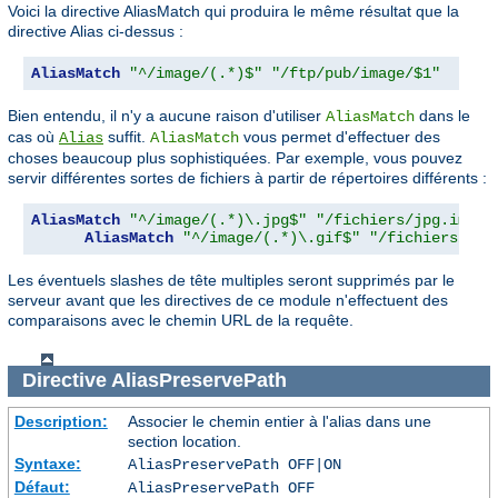
Voici la directive AliasMatch qui produira le même résultat que la
directive Alias ci-dessus :
AliasMatch
"^/image/(.*)$"
"/ftp/pub/image/$1"
Bien entendu, il n'y a aucune raison d'utiliser
dans le
AliasMatch
cas où
suffit.
vous permet d'effectuer des
Alias
AliasMatch
choses beaucoup plus sophistiquées. Par exemple, vous pouvez
servir différentes sortes de fichiers à partir de répertoires différents :
AliasMatch
"^/image/(.*)\.jpg$"
"/fichiers/jpg.image
AliasMatch
"^/image/(.*)\.gif$"
"/fichiers/gif
Les éventuels slashes de tête multiples seront supprimés par le
serveur avant que les directives de ce module n'effectuent des
comparaisons avec le chemin URL de la requête.
Directive
AliasPreservePath
Description:
Associer le chemin entier à l'alias dans une
section location.
Syntaxe:
AliasPreservePath OFF|ON
Défaut:
AliasPreservePath OFF