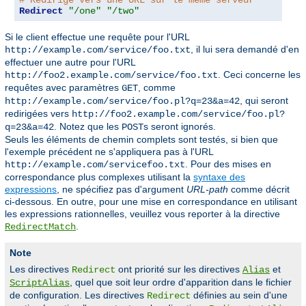
# Redirige vers une URL sur le même serveur
Redirect
"/one"
"/two"
Si le client effectue une requête pour l'URL
, il lui sera demandé d'en
http://example.com/service/foo.txt
effectuer une autre pour l'URL
. Ceci concerne les
http://foo2.example.com/service/foo.txt
requêtes avec paramètres
, comme
GET
, qui seront
http://example.com/service/foo.pl?q=23&a=42
redirigées vers
http://foo2.example.com/service/foo.pl?
. Notez que les
s seront ignorés.
q=23&a=42
POST
Seuls les éléments de chemin complets sont testés, si bien que
l'exemple précédent ne s'appliquera pas à l'URL
. Pour des mises en
http://example.com/servicefoo.txt
correspondance plus complexes utilisant la
syntaxe des
expressions
, ne spécifiez pas d'argument
URL-path
comme décrit
ci-dessous. En outre, pour une mise en correspondance en utilisant
les expressions rationnelles, veuillez vous reporter à la directive
.
RedirectMatch
Note
Les directives
ont priorité sur les directives
et
Redirect
Alias
, quel que soit leur ordre d'apparition dans le fichier
ScriptAlias
de configuration. Les directives
définies au sein d'une
Redirect