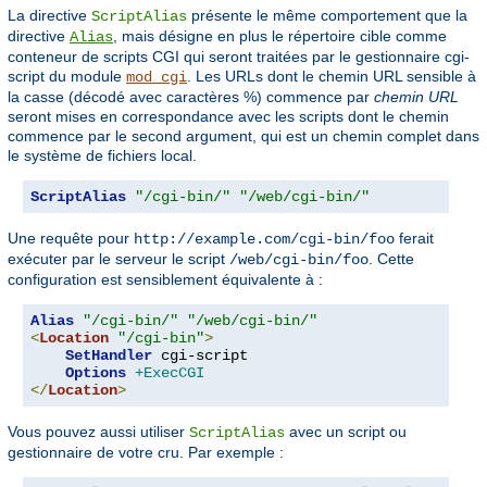
La directive
présente le même comportement que la
ScriptAlias
directive
, mais désigne en plus le répertoire cible comme
Alias
conteneur de scripts CGI qui seront traitées par le gestionnaire cgi-
script du module
. Les URLs dont le chemin URL sensible à
mod_cgi
la casse (décodé avec caractères %) commence par
chemin URL
seront mises en correspondance avec les scripts dont le chemin
commence par le second argument, qui est un chemin complet dans
le système de fichiers local.
ScriptAlias
"/cgi-bin/"
"/web/cgi-bin/"
Une requête pour
ferait
http://example.com/cgi-bin/foo
exécuter par le serveur le script
. Cette
/web/cgi-bin/foo
configuration est sensiblement équivalente à :
Alias
"/cgi-bin/"
"/web/cgi-bin/"
<
Location
"/cgi-bin"
>
SetHandler
 cgi-script

Options
+ExecCGI
</
Location
>
Vous pouvez aussi utiliser
avec un script ou
ScriptAlias
gestionnaire de votre cru. Par exemple :