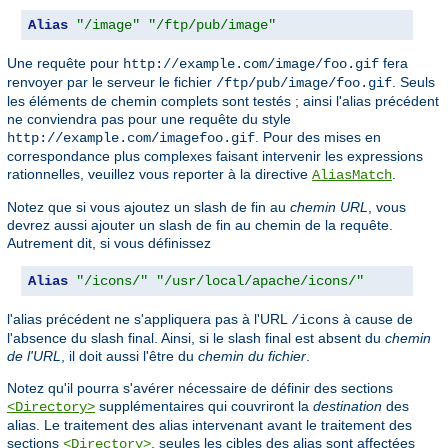
Alias
"/image"
"/ftp/pub/image"
Une requête pour
fera
http://example.com/image/foo.gif
renvoyer par le serveur le fichier
. Seuls
/ftp/pub/image/foo.gif
les éléments de chemin complets sont testés ; ainsi l'alias précédent
ne conviendra pas pour une requête du style
. Pour des mises en
http://example.com/imagefoo.gif
correspondance plus complexes faisant intervenir les expressions
rationnelles, veuillez vous reporter à la directive
.
AliasMatch
Notez que si vous ajoutez un slash de fin au
chemin URL
, vous
devrez aussi ajouter un slash de fin au chemin de la requête.
Autrement dit, si vous définissez
Alias
"/icons/"
"/usr/local/apache/icons/"
l'alias précédent ne s'appliquera pas à l'URL
à cause de
/icons
l'absence du slash final. Ainsi, si le slash final est absent du
chemin
de l'URL
, il doit aussi l'être du
chemin du fichier
.
Notez qu'il pourra s'avérer nécessaire de définir des sections
supplémentaires qui couvriront la
destination
des
<Directory>
alias. Le traitement des alias intervenant avant le traitement des
sections
, seules les cibles des alias sont affectées
<Directory>