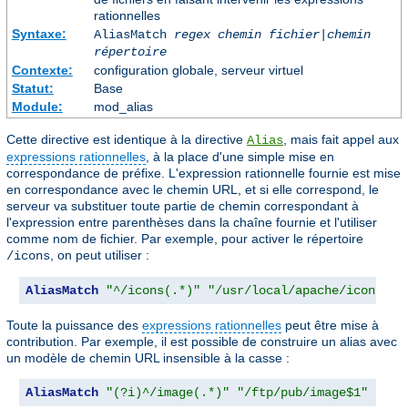
rationnelles
Syntaxe:
AliasMatch
regex
chemin fichier
|
chemin
répertoire
Contexte:
configuration globale, serveur virtuel
Statut:
Base
Module:
mod_alias
Cette directive est identique à la directive
, mais fait appel aux
Alias
expressions rationnelles
, à la place d'une simple mise en
correspondance de préfixe. L'expression rationnelle fournie est mise
en correspondance avec le chemin URL, et si elle correspond, le
serveur va substituer toute partie de chemin correspondant à
l'expression entre parenthèses dans la chaîne fournie et l'utiliser
comme nom de fichier. Par exemple, pour activer le répertoire
, on peut utiliser :
/icons
AliasMatch
"^/icons(.*)"
"/usr/local/apache/icons$1$
Toute la puissance des
expressions rationnelles
peut être mise à
contribution. Par exemple, il est possible de construire un alias avec
un modèle de chemin URL insensible à la casse :
AliasMatch
"(?i)^/image(.*)"
"/ftp/pub/image$1"