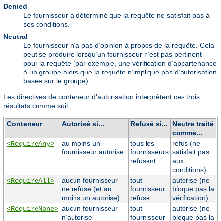
Denied
Le fournisseur a déterminé que la requête ne satisfait pas à
ses conditions.
Neutral
Le fournisseur n’a pas d’opinion à propos de la requête. Cela
peut se produire lorsqu’un fournisseur n’est pas pertinent
pour la requête (par exemple, une vérification d’appartenance
à un groupe alors que la requête n’implique pas d’autorisation
basée sur le groupe).
Les directives de conteneur d’autorisation interprètent ces trois
résultats comme suit :
Conteneur
Autorisé si...
Refusé si...
Neutre traité
comme...
au moins un
tous les
refus (ne
<RequireAny>
fournisseur autorise
fournisseurs
satisfait pas
refusent
aux
conditions)
aucun fournisseur
tout
autorise (ne
<RequireAll>
ne refuse (et au
fournisseur
bloque pas la
moins un autorise)
refuse
vérification)
aucun fournisseur
tout
autorise (ne
<RequireNone>
n’autorise
fournisseur
bloque pas la