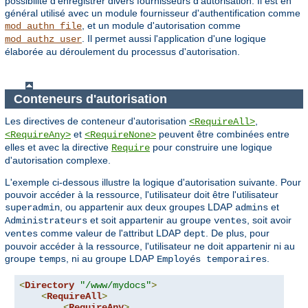
possibilité d'enregistrer divers fournisseurs d'autorisation. Il est en
général utilisé avec un module fournisseur d'authentification comme
, et un module d'autorisation comme
mod_authn_file
. Il permet aussi l'application d'une logique
mod_authz_user
élaborée au déroulement du processus d'autorisation.
Conteneurs d'autorisation
Les directives de conteneur d'autorisation
,
<RequireAll>
et
peuvent être combinées entre
<RequireAny>
<RequireNone>
elles et avec la directive
pour construire une logique
Require
d'autorisation complexe.
L'exemple ci-dessous illustre la logique d'autorisation suivante. Pour
pouvoir accéder à la ressource, l'utilisateur doit être l'utilisateur
, ou appartenir aux deux groupes LDAP
et
superadmin
admins
et soit appartenir au groupe
, soit avoir
Administrateurs
ventes
comme valeur de l'attribut LDAP
. De plus, pour
ventes
dept
pouvoir accéder à la ressource, l'utilisateur ne doit appartenir ni au
groupe
, ni au groupe LDAP
.
temps
Employés temporaires
<
Directory
"/www/mydocs"
>
<
RequireAll
>
<
RequireAny
>