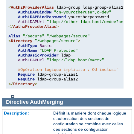
<
AuthzProviderAlias
 ldap-group ldap-group-alias2 
"cn
AuthLDAPBindDN
"cn=yourotheruser,o=dev"
AuthLDAPBindPassword
 yourotherpassword

AuthLDAPUrl
"ldap://other.ldap.host/o=dev?cn"
</
AuthzProviderAlias
>
Alias
"/secure"
"/webpages/secure"
<
Directory
"/webpages/secure"
>
AuthType
Basic
AuthName
"LDAP Protected"
AuthBasicProvider
 ldap

AuthLDAPUrl
"ldap://ldap.host/o=ctx"
#Opération logique implicite : OU inclusif
Require
 ldap-group-alias1

Require
</
Directory
>
Directive
AuthMerging
Description:
Définit la manière dont chaque logique
d'autorisation des sections de
configuration se combine avec celles
des sections de configuration