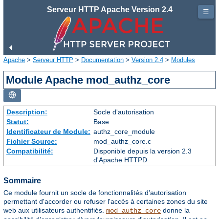
Serveur HTTP Apache Version 2.4
☰
Apache
>
Serveur HTTP
>
Documentation
>
Version 2.4
>
Modules
Module Apache mod_authz_core
Description:
Socle d'autorisation
Statut:
Base
Identificateur de Module:
authz_core_module
Fichier Source:
mod_authz_core.c
Compatibilité:
Disponible depuis la version 2.3
d'Apache HTTPD
Sommaire
Ce module fournit un socle de fonctionnalités d'autorisation
permettant d'accorder ou refuser l'accès à certaines zones du site
web aux utilisateurs authentifiés.
donne la
mod_authz_core