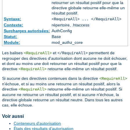
retourner un résultat positif pour que la
directive globale retourne elle-même un
résultat positif.
Syntaxe:
<RequireAll> ... </RequireAll>
Contexte:
répertoire, .htaccess
Surcharges autorisées:
AuthConfig
Statut:
Base
Module:
mod_authz_core
Les balises
et
permettent de
<RequireAll>
</RequireAll>
regrouper des directives d'autorisation dont aucune ne doit échouer,
et dont au moins une doit retourner un résultat positif pour que la
directive
retourne elle-même un résultat positif.
<RequireAll>
Si aucune des directives contenues dans la directive
<RequireAll>
n'échoue, et si au moins une retourne un résultat positif, alors la
directive
retourne elle-même un résultat positif. Si
<RequireAll>
aucune ne retourne un résultat positif, et si aucune n'échoue, la
directive globale retourne un résultat neutre. Dans tous les autres
cas, elle échoue.
Voir aussi
Conteneurs d'autorisation
États des résultats d’autorisation