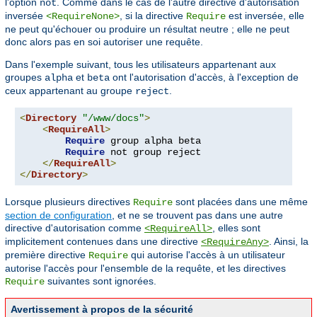
l'option
. Comme dans le cas de l'autre directive d'autorisation
not
inversée
, si la directive
est inversée, elle
<RequireNone>
Require
ne peut qu'échouer ou produire un résultat neutre ; elle ne peut
donc alors pas en soi autoriser une requête.
Dans l'exemple suivant, tous les utilisateurs appartenant aux
groupes
et
ont l'autorisation d'accès, à l'exception de
alpha
beta
ceux appartenant au groupe
.
reject
<
Directory
"/www/docs"
>
<
RequireAll
>
Require
 group alpha beta

Require
 not group reject

</
RequireAll
>
</
Directory
>
Lorsque plusieurs directives
sont placées dans une même
Require
section de configuration
, et ne se trouvent pas dans une autre
directive d'autorisation comme
, elles sont
<RequireAll>
implicitement contenues dans une directive
. Ainsi, la
<RequireAny>
première directive
qui autorise l'accès à un utilisateur
Require
autorise l'accès pour l'ensemble de la requête, et les directives
suivantes sont ignorées.
Require
Avertissement à propos de la sécurité