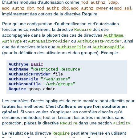
D'autres modules d'autorisation comme
,
mod_authnz_ldap
,
,
et
mod_authz_dbm
mod_authz_dbd
mod_authz_owner
mod_ssl
implémentent des options de la directive Require.
Pour qu'une configuration d'authentification et d'autorisation
fonctionne correctement, la directive
doit être
Require
accompagnée dans la plupart des cas de directives
,
AuthName
et
ou
, ainsi
AuthType
AuthBasicProvider
AuthDigestProvider
que de directives telles que
et
AuthUserFile
AuthGroupFile
(pour la définition des utilisateurs et des groupes). Exemple :
AuthType
Basic
AuthName
"Restricted Resource"
AuthBasicProvider
AuthUserFile
"/web/users"
AuthGroupFile
"/web/groups"
Require
 group admin
Les contrôles d'accès appliqués de cette manière sont effectifs pour
toutes
les méthodes.
C'est d'ailleurs ce que l'on souhaite en
général.
Si vous voulez n'appliquer les contrôles d'accès qu'à
certaines méthodes, tout en laissant les autres méthodes sans
protection, placez la directive
dans une section
.
Require
<Limit>
Le résultat de la directive
peut être inversé en utilisant
Require