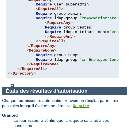
Require
 user superadmin

<
RequireAll
>
Require
 group admins

Require
 ldap-group 
"cn=Administrateurs,o
<
RequireAny
>
Require
 group ventes

Require
 ldap-attribute dept
=
"ventes"
</
RequireAny
>
</
RequireAll
>
</
RequireAny
>
<
RequireNone
>
Require
 group temps

Require
 ldap-group 
"cn=Employés temporai
</
RequireNone
>
</
RequireAll
>
</
Directory
>
États des résultats d’autorisation
Chaque fournisseur d’autorisation renvoie un résultat parmi trois
possibles lorsqu’il évalue une directive
:
Require
Granted
Le fournisseur a vérifié que la requête satisfait à ses
conditions.