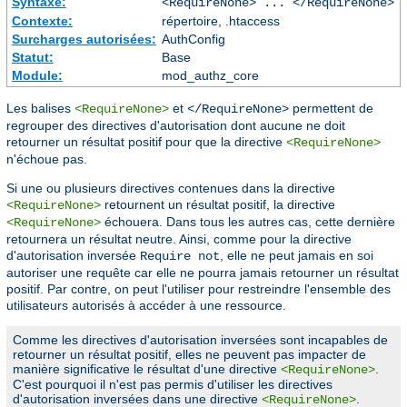
Syntaxe:
<RequireNone> ... </RequireNone>
Contexte:
répertoire, .htaccess
Surcharges autorisées:
AuthConfig
Statut:
Base
Module:
mod_authz_core
Les balises
et
permettent de
<RequireNone>
</RequireNone>
regrouper des directives d'autorisation dont aucune ne doit
retourner un résultat positif pour que la directive
<RequireNone>
n'échoue pas.
Si une ou plusieurs directives contenues dans la directive
retournent un résultat positif, la directive
<RequireNone>
échouera. Dans tous les autres cas, cette dernière
<RequireNone>
retournera un résultat neutre. Ainsi, comme pour la directive
d'autorisation inversée
, elle ne peut jamais en soi
Require not
autoriser une requête car elle ne pourra jamais retourner un résultat
positif. Par contre, on peut l'utiliser pour restreindre l'ensemble des
utilisateurs autorisés à accéder à une ressource.
Comme les directives d'autorisation inversées sont incapables de
retourner un résultat positif, elles ne peuvent pas impacter de
manière significative le résultat d'une directive
.
<RequireNone>
C'est pourquoi il n'est pas permis d'utiliser les directives
d'autorisation inversées dans une directive
.
<RequireNone>