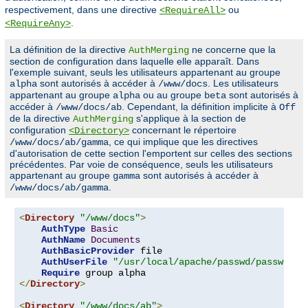
respectivement, dans une directive
ou
<RequireAll>
.
<RequireAny>
La définition de la directive
ne concerne que la
AuthMerging
section de configuration dans laquelle elle apparaît. Dans
l'exemple suivant, seuls les utilisateurs appartenant au groupe
sont autorisés à accéder à
. Les utilisateurs
alpha
/www/docs
appartenant au groupe
ou au groupe
sont autorisés à
alpha
beta
accéder à
. Cependant, la définition implicite à
/www/docs/ab
Off
de la directive
s'applique à la section de
AuthMerging
configuration
concernant le répertoire
<Directory>
, ce qui implique que les directives
/www/docs/ab/gamma
d'autorisation de cette section l'emportent sur celles des sections
précédentes. Par voie de conséquence, seuls les utilisateurs
appartenant au groupe
sont autorisés à accéder à
gamma
.
/www/docs/ab/gamma
<
Directory
"/www/docs"
>
AuthType
Basic
AuthName
Documents
AuthBasicProvider
 file

AuthUserFile
"/usr/local/apache/passwd/passwords
Require
</
Directory
>
<
Directory
"/www/docs/ab"
>