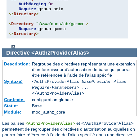
AuthMerging
Or
Require
</
Directory
>
<
Directory
"/www/docs/ab/gamma"
>
Require
</
Directory
>
Directive
<AuthzProviderAlias>
Description:
Regroupe des directives représentant une extension
d'un fournisseur d'autorisation de base qui pourra
être référencée à l'aide de l'alias spécifié
Syntaxe:
<AuthzProviderAlias
baseProvider Alias
Require-Parameters
> ...
</AuthzProviderAlias>
Contexte:
configuration globale
Statut:
Base
Module:
mod_authz_core
Les balises
et
<AuthzProviderAlias>
</AuthzProviderAlias>
permettent de regrouper des directives d'autorisation auxquelles on
pourra faire référence à l'aide de l'alias spécifié dans une directive