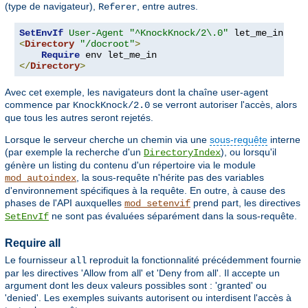
(type de navigateur),
, entre autres.
Referer
SetEnvIf
User-Agent
"^KnockKnock/2\.0"
<
Directory
"/docroot"
>
Require
</
Directory
>
Avec cet exemple, les navigateurs dont la chaîne user-agent
commence par
se verront autoriser l'accès, alors
KnockKnock/2.0
que tous les autres seront rejetés.
Lorsque le serveur cherche un chemin via une
sous-requête
interne
(par exemple la recherche d'un
), ou lorsqu'il
DirectoryIndex
génère un listing du contenu d'un répertoire via le module
, la sous-requête n'hérite pas des variables
mod_autoindex
d'environnement spécifiques à la requête. En outre, à cause des
phases de l'API auxquelles
prend part, les directives
mod_setenvif
ne sont pas évaluées séparément dans la sous-requête.
SetEnvIf
Require all
Le fournisseur
reproduit la fonctionnalité précédemment fournie
all
par les directives 'Allow from all' et 'Deny from all'. Il accepte un
argument dont les deux valeurs possibles sont : 'granted' ou
'denied'. Les exemples suivants autorisent ou interdisent l'accès à