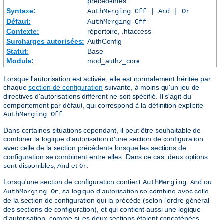
précédentes.
Syntaxe:
AuthMerging Off | And | Or
Défaut:
AuthMerging Off
Contexte:
répertoire, .htaccess
Surcharges autorisées:
AuthConfig
Statut:
Base
Module:
mod_authz_core
Lorsque l'autorisation est activée, elle est normalement héritée par
chaque
section de configuration
suivante, à moins qu'un jeu de
directives d'autorisations différent ne soit spécifié. Il s'agit du
comportement par défaut, qui correspond à la définition explicite
.
AuthMerging Off
Dans certaines situations cependant, il peut être souhaitable de
combiner la logique d'autorisation d'une section de configuration
avec celle de la section précédente lorsque les sections de
configuration se combinent entre elles. Dans ce cas, deux options
sont disponibles,
et
.
And
Or
Lorsqu'une section de configuration contient
ou
AuthMerging And
, sa logique d'autorisation se combine avec celle
AuthMerging Or
de la section de configuration qui la précède (selon l'ordre général
des sections de configuration), et qui contient aussi une logique
d'autorisation, comme si les deux sections étaient concaténées,