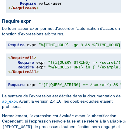
Require
</
RequireAny
>
Require expr
Le fournisseur
permet d'accorder l'autorisation d'accès en
expr
fonction d'expressions arbitraires.
Require
 expr 
"%{TIME_HOUR} -ge 9 && %{TIME_HOUR} -le
<
RequireAll
>
Require
 expr 
"!(%{QUERY_STRING} =~ /secret/)"
Require
 expr 
"%{REQUEST_URI} in { '/example.cgi'
</
RequireAll
>
Require
 expr 
"!(%{QUERY_STRING} =~ /secret/) && %{RE
La syntaxe de l'expression est décrite dans la documentation de
ap_expr
. Avant la version 2.4.16, les doubles-quotes étaient
prohibées.
Normalement, l'expression est évaluée avant l'authentification.
Cependant, si l'expression renvoie false et se réfère à la variable
%
, le processus d'authentification sera engagé et
{REMOTE_USER}