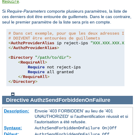
.
Require
Si
Require-Parameters
comporte plusieurs paramètres, la liste de
ces derniers doit être entourée de guillemets. Dans le cas contraire,
seul le premier paramètre de la liste sera pris en compte.
# Dans cet exemple, pour que les deux adresses IP so
# DOIVENT être entourées de guillemets
<
AuthzProviderAlias
 ip reject-ips 
"XXX.XXX.XXX.XXX Y
</
AuthzProviderAlias
>
<
Directory
"/path/to/dir"
>
<
RequireAll
>
Require
 not reject-ips

Require
 all granted

</
RequireAll
>
</
Directory
>
Directive
AuthzSendForbiddenOnFailure
Description:
Envoie '403 FORBIDDEN' au lieu de '401
UNAUTHORIZED' si l'authentification réussit et si
l'autorisation a été refusée.
Syntaxe:
AuthzSendForbiddenOnFailure On|Off
Défaut:
AuthzSendForbiddenOnFailure Off