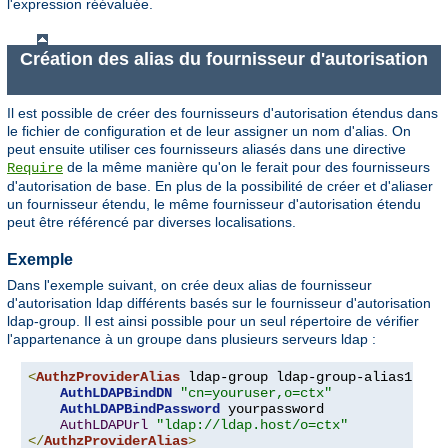
l'expression réévaluée.
Création des alias du fournisseur d'autorisation
Il est possible de créer des fournisseurs d'autorisation étendus dans
le fichier de configuration et de leur assigner un nom d'alias. On
peut ensuite utiliser ces fournisseurs aliasés dans une directive
de la même manière qu'on le ferait pour des fournisseurs
Require
d'autorisation de base. En plus de la possibilité de créer et d'aliaser
un fournisseur étendu, le même fournisseur d'autorisation étendu
peut être référencé par diverses localisations.
Exemple
Dans l'exemple suivant, on crée deux alias de fournisseur
d'autorisation ldap différents basés sur le fournisseur d'autorisation
ldap-group. Il est ainsi possible pour un seul répertoire de vérifier
l'appartenance à un groupe dans plusieurs serveurs ldap :
<
AuthzProviderAlias
 ldap-group ldap-group-alias1 
"cn
AuthLDAPBindDN
"cn=youruser,o=ctx"
AuthLDAPBindPassword
 yourpassword

AuthLDAPUrl
"ldap://ldap.host/o=ctx"
</
AuthzProviderAlias
>