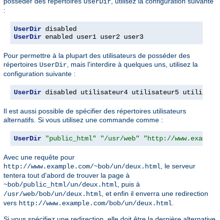
posséder des répertoires
, utilisez la configuration suivante
UserDir
:
UserDir
UserDir
 enabled user1 user2 user3
Pour permettre à la plupart des utilisateurs de posséder des
répertoires
, mais l'interdire à quelques uns, utilisez la
UserDir
configuration suivante :
UserDir
 disabled utilisateur4 utilisateur5 utilisate
Il est aussi possible de spécifier des répertoires utilisateurs
alternatifs. Si vous utilisez une commande comme :
UserDir
"public_html"
"/usr/web"
"http://www.example
Avec une requête pour
, le serveur
http://www.example.com/~bob/un/deux.html
tentera tout d'abord de trouver la page à
, puis à
~bob/public_html/un/deux.html
, et enfin il enverra une redirection
/usr/web/bob/un/deux.html
vers
.
http://www.example.com/bob/un/deux.html
Si vous spécifiez une redirection, elle doit être la dernière alternative