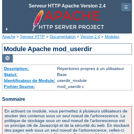
Serveur HTTP Apache Version 2.4
☰
Apache
>
Serveur HTTP
>
Documentation
>
Version 2.4
>
Modules
Module Apache mod_userdir
Description:
Répertoires propres à un utilisateur
Statut:
Base
Identificateur de Module:
userdir_module
Fichier Source:
mod_userdir.c
Sommaire
En activant ce module, vous permettez à plusieurs utilisateurs de
stocker des contenus sous un seul noeud de l'arborescence. La
politique de stockage sous un seul noeud de l'arborescence est
un principe clé de Javascript et de la sécurité du web. En stockant
des pages web sous un seul noeud de l'arborescence, celles-ci