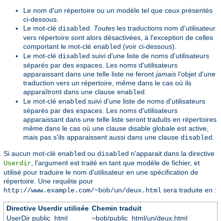
Le nom d'un répertoire ou un modèle tel que ceux présentés
ci-dessous.
Le mot-clé
.
Toutes
les traductions nom d'utilisateur
disabled
vers répertoire sont alors désactivées, à l'exception de celles
comportant le mot-clé
(voir ci-dessous).
enabled
Le mot-clé
suivi d'une liste de noms d'utilisateurs
disabled
séparés par des espaces. Les noms d'utilisateurs
apparaissant dans une telle liste ne feront
jamais
l'objet d'une
traduction vers un répertoire, même dans le cas où ils
apparaîtront dans une clause
.
enabled
Le mot-clé
suivi d'une liste de noms d'utilisateurs
enabled
séparés par des espaces. Les noms d'utilisateurs
apparaissant dans une telle liste seront traduits en répertoires
même dans le cas où une clause disable globale est active,
mais pas s'ils apparaissent aussi dans une clause
.
disabled
Si aucun mot-clé
ou
n'apparait dans la directive
enabled
disabled
, l'argument est traité en tant que modèle de fichier, et
Userdir
utilisé pour traduire le nom d'utilisateur en une spécification de
répertoire. Une requête pour
sera traduite en :
http://www.example.com/~bob/un/deux.html
Directive Userdir utilisée
Chemin traduit
UserDir public_html
~bob/public_html/un/deux.html