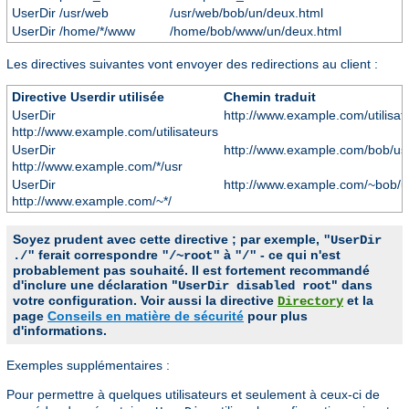
UserDir /usr/web
/usr/web/bob/un/deux.html
UserDir /home/*/www
/home/bob/www/un/deux.html
Les directives suivantes vont envoyer des redirections au client :
Directive Userdir utilisée
Chemin traduit
UserDir
http://www.example.com/utilisat
http://www.example.com/utilisateurs
UserDir
http://www.example.com/bob/us
http://www.example.com/*/usr
UserDir
http://www.example.com/~bob/u
http://www.example.com/~*/
Soyez prudent avec cette directive ; par exemple,
"UserDir
ferait correspondre
à
- ce qui n'est
./"
"/~root"
"/"
probablement pas souhaité. Il est fortement recommandé
d'inclure une déclaration "
" dans
UserDir disabled root
votre configuration. Voir aussi la directive
et la
Directory
page
Conseils en matière de sécurité
pour plus
d'informations.
Exemples supplémentaires :
Pour permettre à quelques utilisateurs et seulement à ceux-ci de