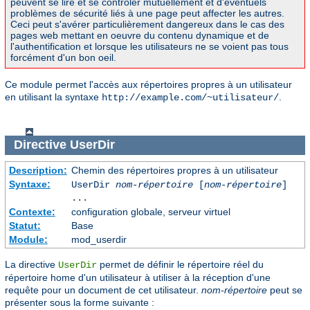
peuvent se lire et se contrôler mutuellement et d'éventuels
problèmes de sécurité liés à une page peut affecter les autres.
Ceci peut s'avérer particulièrement dangereux dans le cas des
pages web mettant en oeuvre du contenu dynamique et de
l'authentification et lorsque les utilisateurs ne se voient pas tous
forcément d'un bon oeil.
Ce module permet l'accès aux répertoires propres à un utilisateur
en utilisant la syntaxe
.
http://example.com/~utilisateur/
Directive
UserDir
Description:
Chemin des répertoires propres à un utilisateur
Syntaxe:
UserDir
nom-répertoire
[
nom-répertoire
]
...
Contexte:
configuration globale, serveur virtuel
Statut:
Base
Module:
mod_userdir
La directive
permet de définir le répertoire réel du
UserDir
répertoire home d'un utilisateur à utiliser à la réception d'une
requête pour un document de cet utilisateur.
nom-répertoire
peut se
présenter sous la forme suivante :