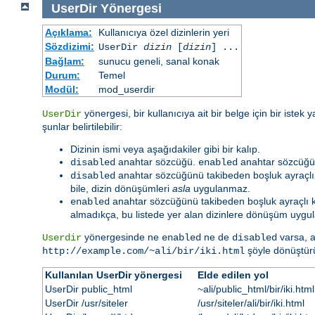
UserDir
Yönergesi
Açıklama:
Kullanıcıya özel dizinlerin yeri
Sözdizimi:
UserDir
dizin
[
dizin
] ...
Bağlam:
sunucu geneli, sanal konak
Durum:
Temel
Modül:
mod_userdir
yönergesi, bir kullanıcıya ait bir belge için bir istek
UserDir
şunlar belirtilebilir:
Dizinin ismi veya aşağıdakiler gibi bir kalıp.
anahtar sözcüğü.
anahtar sözcüğü 
disabled
enabled
anahtar sözcüğünü takibeden boşluk ayraçlı kul
disabled
bile, dizin dönüşümleri
asla
uygulanmaz.
anahtar sözcüğünü takibeden boşluk ayraçlı kulla
enabled
almadıkça, bu listede yer alan dizinlere dönüşüm uygul
yönergesinde ne
ne de
varsa, a
Userdir
enabled
disabled
şöyle dönüştürü
http://example.com/~ali/bir/iki.html
Kullanılan UserDir yönergesi
Elde edilen yol
UserDir public_html
~ali/public_html/bir/iki.html
UserDir /usr/siteler
/usr/siteler/ali/bir/iki.html