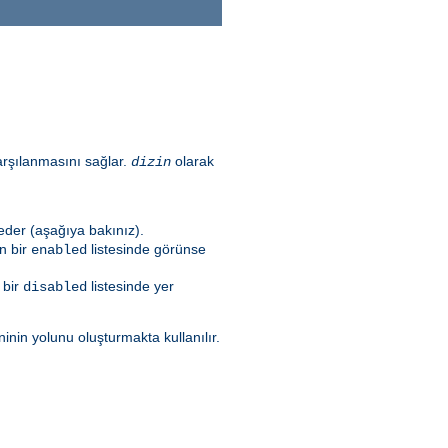
 karşılanmasını sağlar.
olarak
dizin
 eder (aşağıya bakınız).
an bir
listesinde görünse
enabled
 bir
listesinde yer
disabled
ninin yolunu oluşturmakta kullanılır.