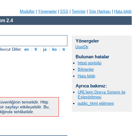
Modüller
|
Yönergeler
|
SSS
|
Terimler
|
Site Haritası
|
Hata bildir
m 2.4
Yönergeler
UserDir
evcut Diller:
en
|
fr
|
ja
|
ko
|
tr
Bulunan hatalar
httpd günlüğü
Bilinenler
Hata bildir
Ayrıca bakınız:
URL'lerin Dosya Sistemi ile
Eşleştirilmesi
üvenliğinin temelidir. Http
public_html eğitmeni
r sayfayı etkileyebilir. Bu,
ğinde tehlikelidir.