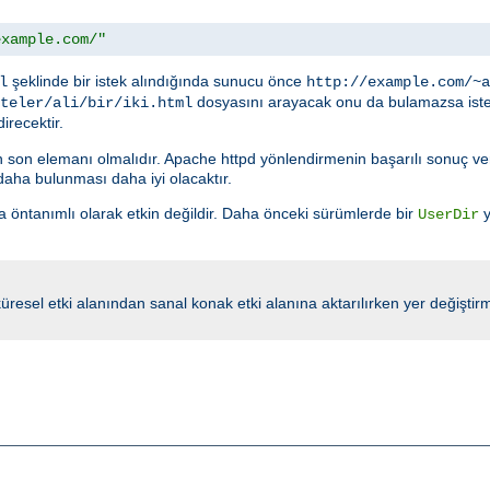
example.com/"
şeklinde bir istek alındığında sunucu önce
l
http://example.com/~a
dosyasını arayacak onu da bulamazsa iste
teler/ali/bir/iki.html
irecektir.
n son elemanı olmalıdır. Apache httpd yönlendirmenin başarılı sonuç ve
aha bulunması daha iyi olacaktır.
 öntanımlı olarak etkin değildir. Daha önceki sürümlerde bir
y
UserDir
er küresel etki alanından sanal konak etki alanına aktarılırken yer değiştir