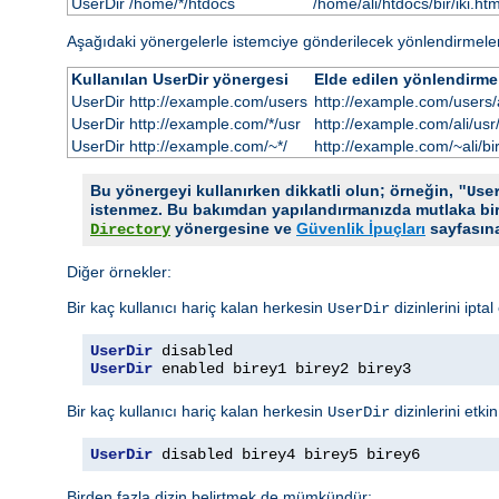
UserDir /home/*/htdocs
/home/ali/htdocs/bir/iki.htm
Aşağıdaki yönergelerle istemciye gönderilecek yönlendirmele
Kullanılan UserDir yönergesi
Elde edilen yönlendirme
UserDir http://example.com/users
http://example.com/users/al
UserDir http://example.com/*/usr
http://example.com/ali/usr/b
UserDir http://example.com/~*/
http://example.com/~ali/bir
Bu yönergeyi kullanırken dikkatli olun; örneğin,
"Use
istenmez. Bu bakımdan yapılandırmanızda mutlaka bir
yönergesine ve
Güvenlik İpuçları
sayfasına
Directory
Diğer örnekler:
Bir kaç kullanıcı hariç kalan herkesin
dizinlerini ipta
UserDir
UserDir
UserDir
 enabled birey1 birey2 birey3
Bir kaç kullanıcı hariç kalan herkesin
dizinlerini etki
UserDir
UserDir
 disabled birey4 birey5 birey6
Birden fazla dizin belirtmek de mümkündür: