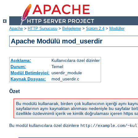
Apache
>
HTTP Sunucusu
>
Belgeleme
>
Sürüm 2.4
>
Modüller
Apache Modülü mod_userdir
Açıklama:
Kullanıcılara özel dizinler
Durum:
Temel
Modül Betimleyici:
userdir_module
Kaynak Dosyası:
mod_userdir.c
Özet
Bu modülü kullanarak, birden çok kullanıcının içeriği aynı kaynak
sayfalarının aynı kaynaktan alınması nedeniyle bu sayfalar birbiri
özellikle özdevinimli içerik ve kimlik doğrulaması içeren https sa
Bu modül kullanıcılara özel dizinlere
http://example.com/~kul