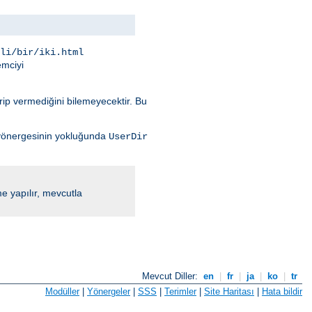
li/bir/iki.html
mciyi
rip vermediğini bilemeyecektir. Bu
önergesinin yokluğunda
UserDir
me yapılır, mevcutla
Mevcut Diller:
en
|
fr
|
ja
|
ko
|
tr
Modüller
|
Yönergeler
|
SSS
|
Terimler
|
Site Haritası
|
Hata bildir