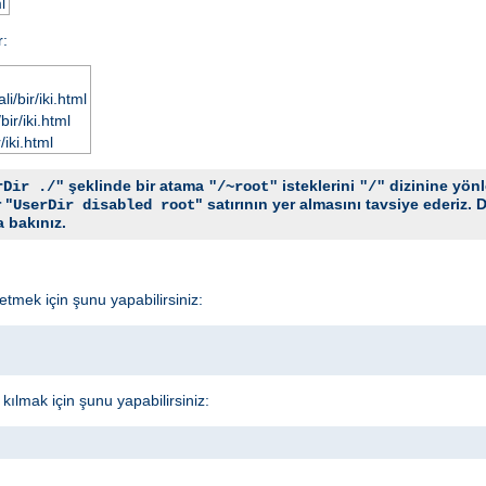
l
r:
i/bir/iki.html
ir/iki.html
/iki.html
şeklinde bir atama
isteklerini
dizinine yönle
rDir ./"
"/~root"
"/"
 "
" satırının yer almasını tavsiye ederiz. D
UserDir disabled root
 bakınız.
l etmek için şunu yapabilirsiniz:
n kılmak için şunu yapabilirsiniz: